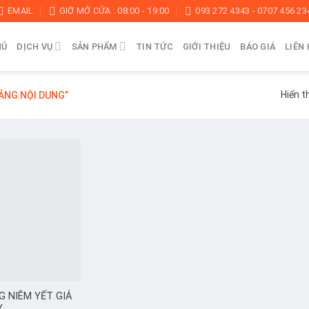
EMAIL
GIỜ MỞ CỬA : 08:00 - 19:00
093 272 4343 - 0707 456 23
HỦ
DỊCH VỤ
SẢN PHẨM
TIN TỨC
GIỚI THIỆU
BÁO GIÁ
LIÊN 
Hiển t
BẢNG NỘI DUNG”
G NIÊM YẾT GIÁ
Y