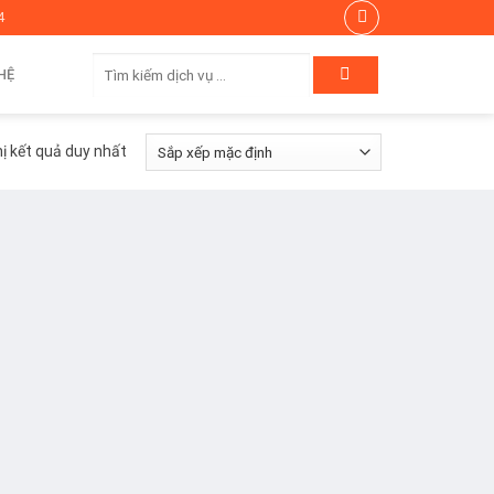
4
Tìm
HỆ
kiếm:
hị kết quả duy nhất