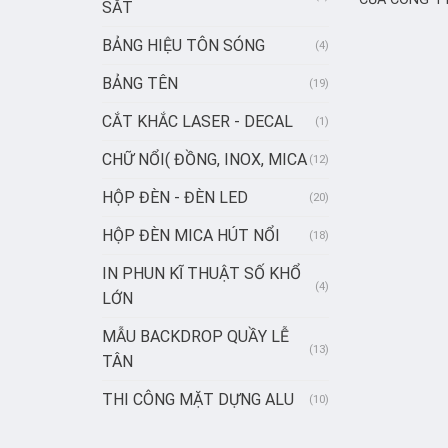
SẮT
BẢNG HIỆU TÔN SÓNG
(4)
BẢNG TÊN
(19)
CẮT KHẮC LASER - DECAL
(1)
CHỮ NỔI( ĐỒNG, INOX, MICA
(12)
HỘP ĐÈN - ĐÈN LED
(20)
HỘP ĐÈN MICA HÚT NỔI
(18)
IN PHUN KĨ THUẬT SỐ KHỔ
(4)
LỚN
MẪU BACKDROP QUẦY LỄ
(13)
TÂN
THI CÔNG MẶT DỰNG ALU
(10)