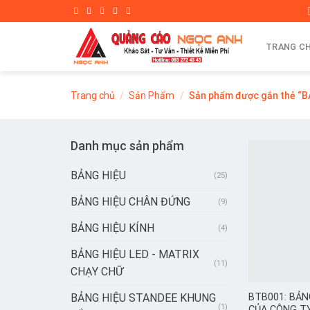
Skip
to
content
TRANG C
Trang chủ
/
Sản Phẩm
/
Sản phẩm được gắn thẻ “
Danh mục sản phẩm
BẢNG HIỆU
(25)
BẢNG HIỆU CHÂN ĐỨNG
(9)
BẢNG HIỆU KÍNH
(4)
BẢNG HIỆU LED - MATRIX
(11)
CHẠY CHỮ
BẢNG HIỆU STANDEE KHUNG
BTB001: BẢN
(1)
CỦA CÔNG T