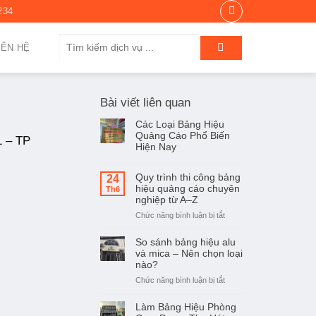
234
Tìm
IÊN HỆ
kiếm:
Bài viết liên quan
Các Loại Bảng Hiệu
Quảng Cáo Phổ Biến
1 – TP
Hiện Nay
Quy trình thi công bảng
24
hiệu quảng cáo chuyên
Th6
nghiệp từ A–Z
ở
Chức năng bình luận bị tắt
Quy
trình
So sánh bảng hiệu alu
thi
và mica – Nên chọn loại
công
nào?
bảng
ở
Chức năng bình luận bị tắt
hiệu
So
quảng
sánh
Làm Bảng Hiệu Phòng
cáo
bảng