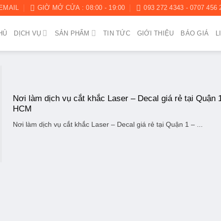
EMAIL
GIỜ MỞ CỬA : 08:00 - 19:00
093 272 4343 - 0707 456 
HỦ
DỊCH VỤ
SẢN PHẨM
TIN TỨC
GIỚI THIỆU
BÁO GIÁ
L
Nơi làm dịch vụ cắt khắc Laser – Decal giá rẻ tại Quận 
HCM
Nơi làm dịch vụ cắt khắc Laser – Decal giá rẻ tại Quận 1 – ...