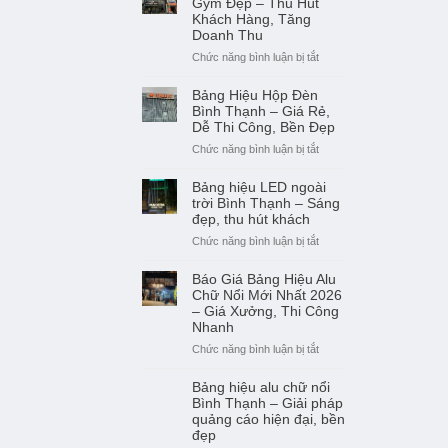
Gym Đẹp – Thu Hút
chuyên
hiệu
Khách Hàng, Tăng
nghiệp
Doanh Thu
alu
từ
và
ở
Chức năng bình luận bị tắt
A–
mica
Làm
Z
–
Bảng
Bảng Hiệu Hộp Đèn
Nên
Hiệu
Bình Thạnh – Giá Rẻ,
chọn
Phòng
Dễ Thi Công, Bền Đẹp
loại
Gym
ở
Chức năng bình luận bị tắt
nào?
Đẹp
Bảng
–
Hiệu
Bảng hiệu LED ngoài
Thu
Hộp
trời Bình Thạnh – Sáng
Hút
Đèn
đẹp, thu hút khách
Khách
Bình
ở
Chức năng bình luận bị tắt
Hàng,
Thạnh
Bảng
Tăng
–
hiệu
Báo Giá Bảng Hiệu Alu
Doanh
Giá
LED
Chữ Nổi Mới Nhất 2026
Thu
Rẻ,
ngoài
– Giá Xưởng, Thi Công
Dễ
Nhanh
trời
Thi
Bình
ở
Chức năng bình luận bị tắt
Công,
Thạnh
Báo
Bền
–
Giá
Bảng hiệu alu chữ nổi
Đẹp
Sáng
Bảng
Bình Thạnh – Giải pháp
đẹp,
Hiệu
quảng cáo hiện đại, bền
thu
đẹp
Alu
hút