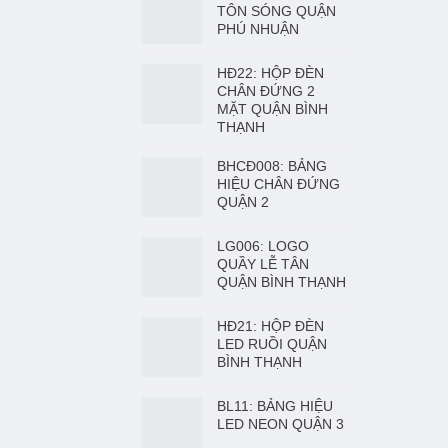
TÔN SÓNG QUẬN
PHÚ NHUẬN
HĐ22: HỘP ĐÈN
CHÂN ĐỨNG 2
MẶT QUẬN BÌNH
THẠNH
BHCĐ008: BẢNG
HIỆU CHÂN ĐỨNG
QUẬN 2
LG006: LOGO
QUẦY LỄ TÂN
QUẬN BÌNH THẠNH
HĐ21: HỘP ĐÈN
LED RUỒI QUẬN
BÌNH THẠNH
BL11: BẢNG HIỆU
LED NEON QUẬN 3