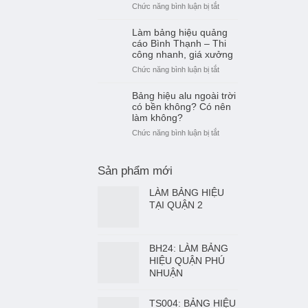
Chữ
ở
Chức năng bình luận bị tắt
khách
Nổi
Bảng
Mới
hiệu
Làm bảng hiệu quảng
Nhất
alu
cáo Bình Thạnh – Thi
2026
chữ
công nhanh, giá xưởng
–
nổi
ở
Chức năng bình luận bị tắt
Giá
Bình
Làm
Xưởng,
Thạnh
bảng
Bảng hiệu alu ngoài trời
Thi
–
hiệu
có bền không? Có nên
Công
Giải
quảng
làm không?
Nhanh
pháp
cáo
ở
Chức năng bình luận bị tắt
quảng
Bình
Bảng
cáo
Thạnh
hiệu
hiện
–
alu
Sản phẩm mới
đại,
Thi
ngoài
bền
công
trời
LÀM BẢNG HIỆU
đẹp
nhanh,
có
TẠI QUẬN 2
giá
bền
xưởng
không?
Có
BH24: LÀM BẢNG
nên
HIỆU QUẬN PHÚ
làm
NHUẬN
không?
TS004: BẢNG HIỆU