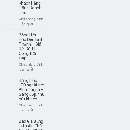
Khách Hàng,
và
Tăng Doanh
mica
Thu
–
Nên
Chức năng bình
chọn
ở
luận bị tắt
loại
Làm
nào?
Bảng
Bảng Hiệu
Hiệu
Hộp Đèn Bình
Phòng
Thạnh – Giá
Rẻ, Dễ Thi
Gym
Công, Bền
Đẹp
Đẹp
–
Thu
Chức năng bình
Hút
ở
luận bị tắt
Khách
Bảng
Hàng,
Hiệu
Bảng hiệu
Tăng
Hộp
LED ngoài trời
Doanh
Đèn
Bình Thạnh –
Thu
Sáng đẹp, thu
Bình
hút khách
Thạnh
–
Chức năng bình
Giá
ở
luận bị tắt
Rẻ,
Bảng
Dễ
hiệu
Báo Giá Bảng
Thi
LED
Hiệu Alu Chữ
Công,
ngoài