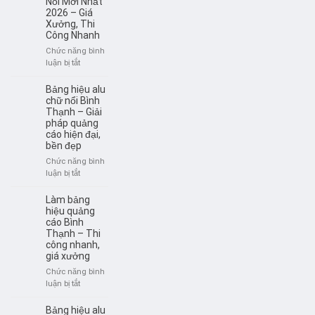
Nổi Mới Nhất
Bền
2026 – Giá
trời
Đẹp
Xưởng, Thi
Bình
Công Nhanh
Thạnh
–
Chức năng bình
Sáng
ở
luận bị tắt
đẹp,
Báo
thu
Giá
Bảng hiệu alu
hút
Bảng
chữ nổi Bình
khách
Hiệu
Thạnh – Giải
pháp quảng
Alu
cáo hiện đại,
Chữ
bền đẹp
Nổi
Mới
Chức năng bình
Nhất
ở
luận bị tắt
2026
Bảng
–
hiệu
Làm bảng
Giá
alu
hiệu quảng
Xưởng,
chữ
cáo Bình
Thi
Thạnh – Thi
nổi
Công
công nhanh,
Bình
Nhanh
giá xưởng
Thạnh
–
Chức năng bình
Giải
ở
luận bị tắt
pháp
Làm
quảng
bảng
Bảng hiệu alu