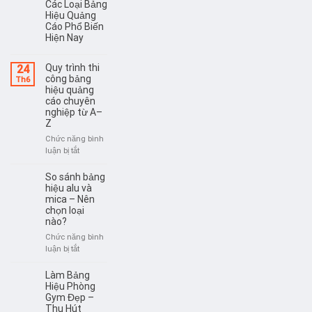
Các Loại Bảng
Hiệu Quảng
Cáo Phổ Biến
Hiện Nay
Quy trình thi
24
công bảng
Th6
hiệu quảng
cáo chuyên
nghiệp từ A–
Z
Chức năng bình
ở
luận bị tắt
Quy
trình
So sánh bảng
thi
hiệu alu và
công
mica – Nên
chọn loại
bảng
nào?
hiệu
quảng
Chức năng bình
cáo
ở
luận bị tắt
chuyên
So
nghiệp
sánh
Làm Bảng
từ
bảng
Hiệu Phòng
A–
hiệu
Gym Đẹp –
Z
Thu Hút
alu