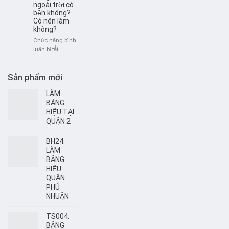
cáo
hiệu
ngoài trời có
hiện
quảng
bền không?
đại,
Có nên làm
cáo
bền
không?
Bình
đẹp
Thạnh
Chức năng bình
–
ở
luận bị tắt
Thi
Bảng
công
hiệu
nhanh,
alu
Sản phẩm mới
giá
ngoài
xưởng
trời
LÀM
có
BẢNG
bền
HIỆU TẠI
không?
QUẬN 2
Có
nên
BH24:
làm
LÀM
không?
BẢNG
HIỆU
QUẬN
PHÚ
NHUẬN
TS004:
BẢNG