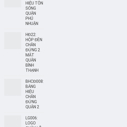
HIỆU TÔN
SÓNG
QUẬN
PHÚ
NHUẬN
HĐ22:
HỘP ĐÈN
CHÂN
ĐỨNG 2
MẶT
QUẬN
BÌNH
THẠNH
BHCĐ008:
BẢNG
HIỆU
CHÂN
ĐỨNG
QUẬN 2
LG006:
LOGO