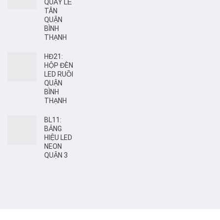
QUẦY LỄ
TÂN
QUẬN
BÌNH
THẠNH
HĐ21:
HỘP ĐÈN
LED RUỒI
QUẬN
BÌNH
THẠNH
BL11:
BẢNG
HIỆU LED
NEON
QUẬN 3