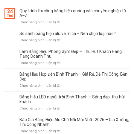
Quy trình thi công bảng hiệu quảng cáo chuyên nghiệp từ
24
A–Z
Th6
ở
Chức năng bình luận bị tắt
Quy
trình
So sánh bảng hiệu alu và mica – Nên chọn loại nào?
thi
ở
Chức năng bình luận bị tắt
công
So
bảng
sánh
Làm Bảng Hiệu Phòng Gym Đẹp – Thu Hút Khách Hàng,
hiệu
bảng
Tăng Doanh Thu
quảng
hiệu
cáo
ở
Chức năng bình luận bị tắt
alu
chuyên
Làm
và
nghiệp
Bảng
Bảng Hiệu Hộp Đèn Bình Thạnh – Giá Rẻ, Dễ Thi Công, Bền
mica
từ
Hiệu
Đẹp
–
A–
Phòng
ở
Chức năng bình luận bị tắt
Nên
Z
Gym
Bảng
chọn
Đẹp
Hiệu
loại
Bảng hiệu LED ngoài trời Bình Thạnh – Sáng đẹp, thu hút
–
Hộp
nào?
khách
Thu
Đèn
ở
Chức năng bình luận bị tắt
Hút
Bình
Bảng
Khách
Thạnh
hiệu
Hàng,
Báo Giá Bảng Hiệu Alu Chữ Nổi Mới Nhất 2026 – Giá Xưởng,
–
LED
Tăng
Thi Công Nhanh
Giá
ngoài
Doanh
ở
Chức năng bình luận bị tắt
Rẻ,
trời
Thu