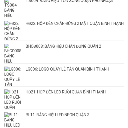
TS004: BẢNG HIỆU TÔN SÓNG QUẬN PHÚ NHUẬN
HĐ22: HỘP ĐÈN CHÂN ĐỨNG 2 MẶT QUẬN BÌNH THẠNH
BHCĐ008: BẢNG HIỆU CHÂN ĐỨNG QUẬN 2
LG006: LOGO QUẦY LỄ TÂN QUẬN BÌNH THẠNH
HĐ21: HỘP ĐÈN LED RUỒI QUẬN BÌNH THẠNH
BL11: BẢNG HIỆU LED NEON QUẬN 3