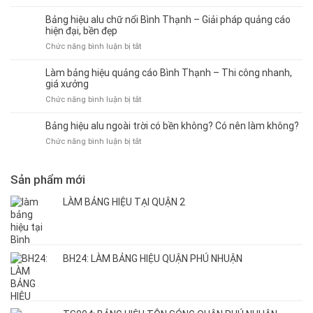
Báo
Dễ
Bình
Giá
Thi
Bảng hiệu alu chữ nổi Bình Thạnh – Giải pháp quảng cáo
Thạnh
Bảng
Công,
hiện đại, bền đẹp
–
Hiệu
Bền
ở
Chức năng bình luận bị tắt
Sáng
Alu
Đẹp
Bảng
đẹp,
Chữ
hiệu
thu
Làm bảng hiệu quảng cáo Bình Thạnh – Thi công nhanh,
Nổi
alu
hút
giá xưởng
Mới
chữ
khách
ở
Chức năng bình luận bị tắt
Nhất
nổi
Làm
2026
Bình
bảng
–
Bảng hiệu alu ngoài trời có bền không? Có nên làm không?
Thạnh
hiệu
Giá
–
ở
Chức năng bình luận bị tắt
quảng
Xưởng,
Giải
Bảng
cáo
Thi
pháp
hiệu
Bình
Công
quảng
alu
Sản phẩm mới
Thạnh
Nhanh
cáo
ngoài
–
hiện
trời
LÀM BẢNG HIỆU TẠI QUẬN 2
Thi
đại,
có
công
bền
bền
nhanh,
đẹp
không?
giá
Có
xưởng
BH24: LÀM BẢNG HIỆU QUẬN PHÚ NHUẬN
nên
làm
không?