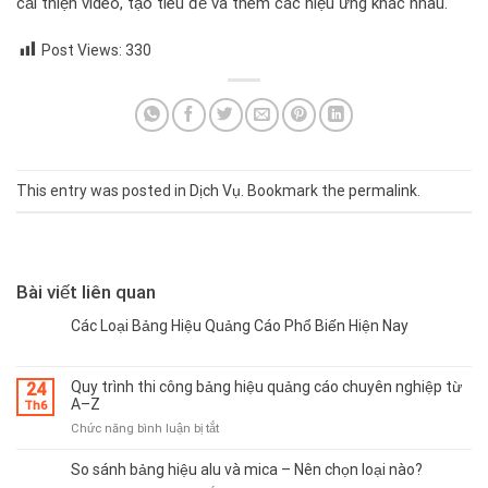
cải thiện video, tạo tiêu đề và thêm các hiệu ứng khác nhau.
Post Views:
330
This entry was posted in
Dịch Vụ
. Bookmark the
permalink
.
Bài viết liên quan
Các Loại Bảng Hiệu Quảng Cáo Phổ Biến Hiện Nay
Quy trình thi công bảng hiệu quảng cáo chuyên nghiệp từ
24
A–Z
Th6
ở
Chức năng bình luận bị tắt
Quy
trình
So sánh bảng hiệu alu và mica – Nên chọn loại nào?
thi