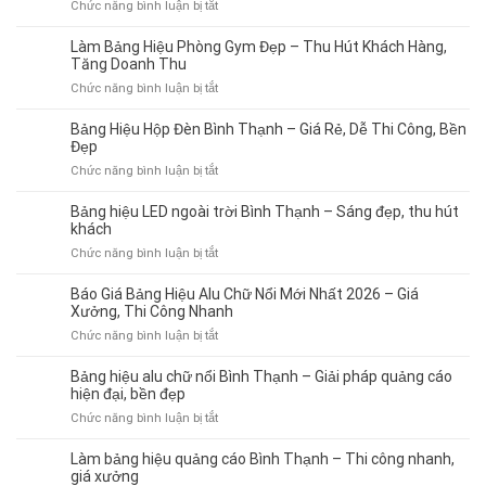
ở
Chức năng bình luận bị tắt
công
So
bảng
sánh
Làm Bảng Hiệu Phòng Gym Đẹp – Thu Hút Khách Hàng,
hiệu
bảng
Tăng Doanh Thu
quảng
hiệu
cáo
ở
Chức năng bình luận bị tắt
alu
chuyên
Làm
và
nghiệp
Bảng
Bảng Hiệu Hộp Đèn Bình Thạnh – Giá Rẻ, Dễ Thi Công, Bền
mica
từ
Hiệu
Đẹp
–
A–
Phòng
ở
Chức năng bình luận bị tắt
Nên
Z
Gym
Bảng
chọn
Đẹp
Hiệu
loại
Bảng hiệu LED ngoài trời Bình Thạnh – Sáng đẹp, thu hút
–
Hộp
nào?
khách
Thu
Đèn
ở
Chức năng bình luận bị tắt
Hút
Bình
Bảng
Khách
Thạnh
hiệu
Hàng,
Báo Giá Bảng Hiệu Alu Chữ Nổi Mới Nhất 2026 – Giá
–
LED
Tăng
Xưởng, Thi Công Nhanh
Giá
ngoài
Doanh
ở
Chức năng bình luận bị tắt
Rẻ,
trời
Thu
Báo
Dễ
Bình
Giá
Thi
Bảng hiệu alu chữ nổi Bình Thạnh – Giải pháp quảng cáo
Thạnh
Bảng
Công,
hiện đại, bền đẹp
–
Hiệu
Bền
ở
Chức năng bình luận bị tắt
Sáng
Alu
Đẹp
Bảng
đẹp,
Chữ
hiệu
thu
Làm bảng hiệu quảng cáo Bình Thạnh – Thi công nhanh,
Nổi
alu
hút
giá xưởng
Mới