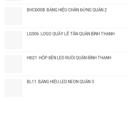
BHCĐ008: BẢNG HIỆU CHÂN ĐỨNG QUẬN 2
LG006: LOGO QUẦY LỄ TÂN QUẬN BÌNH THẠNH
HĐ21: HỘP ĐÈN LED RUỒI QUẬN BÌNH THẠNH
BL11: BẢNG HIỆU LED NEON QUẬN 3