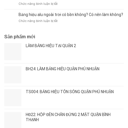
chữ
khách
ở
Chức năng bình luận bị tắt
Nhất
nổi
Làm
2026
Bình
bảng
–
Bảng hiệu alu ngoài trời có bền không? Có nên làm không?
Thạnh
hiệu
Giá
–
ở
Chức năng bình luận bị tắt
quảng
Xưởng,
Giải
Bảng
cáo
Thi
pháp
hiệu
Bình
Công
quảng
alu
Sản phẩm mới
Thạnh
Nhanh
cáo
ngoài
–
hiện
trời
LÀM BẢNG HIỆU TẠI QUẬN 2
Thi
đại,
có
công
bền
bền
nhanh,
đẹp
không?
giá
Có
xưởng
BH24: LÀM BẢNG HIỆU QUẬN PHÚ NHUẬN
nên
làm
không?
TS004: BẢNG HIỆU TÔN SÓNG QUẬN PHÚ NHUẬN
HĐ22: HỘP ĐÈN CHÂN ĐỨNG 2 MẶT QUẬN BÌNH
THẠNH