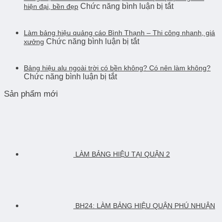
ở
Chức năng bình luận bị tắt
Hiệu
hiện đại, bền đẹp
–
Công,
Bảng
Alu
Sáng
Bền
hiệu
Chữ
đẹp,
Đẹp
alu
Làm bảng hiệu quảng cáo Bình Thạnh – Thi công nhanh, giá
Nổi
thu
ở
Chức năng bình luận bị tắt
chữ
xưởng
Mới
hút
Làm
nổi
Nhất
khách
bảng
Bình
2026
hiệu
Bảng hiệu alu ngoài trời có bền không? Có nên làm không?
Thạnh
–
ở
Chức năng bình luận bị tắt
quảng
–
Giá
Bảng
cáo
Giải
Xưởng,
Sản phẩm mới
hiệu
Bình
pháp
Thi
alu
Thạnh
quảng
Công
ngoài
–
cáo
Nhanh
trời
Thi
hiện
có
công
đại,
bền
nhanh,
bền
không?
giá
đẹp
LÀM BẢNG HIỆU TẠI QUẬN 2
Có
xưởng
nên
làm
không?
BH24: LÀM BẢNG HIỆU QUẬN PHÚ NHUẬN