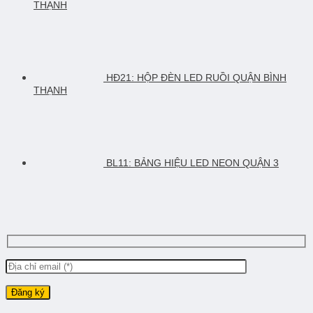
THẠNH
HĐ21: HỘP ĐÈN LED RUỒI QUẬN BÌNH
THẠNH
BL11: BẢNG HIỆU LED NEON QUẬN 3