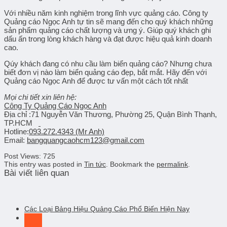
Với nhiều năm kinh nghiệm trong lĩnh vực quảng cáo. Công ty
Quảng cáo Ngọc Anh tự tin sẽ mang đến cho quý khách những
sản phẩm quảng cáo chất lượng và ưng ý. Giúp quý khách ghi
dấu ấn trong lòng khách hàng và đạt được hiệu quả kinh doanh
cao.
Qúy khách đang có nhu cầu làm biển quảng cáo? Nhưng chưa
biết đơn vị nào làm biển quảng cáo đẹp, bắt mắt. Hãy đến với
Quảng cáo Ngọc Anh để được tư vấn một cách tốt nhất
Mọi chi tiết xin liên hệ:
Công Ty Quảng Cáo Ngọc Anh
Địa chỉ :
71 Nguyễn Văn Thương, Phường 25, Quận Bình Thạnh,
TP.HCM
Hotline
:
093.272.4343 (Mr Anh)
Email:
bangquangcaohcm123@gmail.com
Post Views:
725
This entry was posted in
Tin tức
. Bookmark the
permalink
.
Bài viết liên quan
Các Loại Bảng Hiệu Quảng Cáo Phổ Biến Hiện Nay
24
Th6