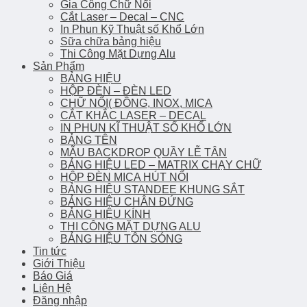
Gia Công Chữ Nổi
Cắt Laser – Decal – CNC
In Phun Kỹ Thuật số Khổ Lớn
Sữa chữa bảng hiệu
Thi Công Mặt Dựng Alu
Sản Phẩm
BẢNG HIỆU
HỘP ĐÈN – ĐÈN LED
CHỮ NỔI( ĐỒNG, INOX, MICA
CẮT KHẮC LASER – DECAL
IN PHUN KĨ THUẬT SỐ KHỔ LỚN
BẢNG TÊN
MẪU BACKDROP QUẦY LỄ TÂN
BẢNG HIỆU LED – MATRIX CHẠY CHỮ
HỘP ĐÈN MICA HÚT NỔI
BẢNG HIỆU STANDEE KHUNG SẮT
BẢNG HIỆU CHÂN ĐỨNG
BẢNG HIỆU KÍNH
THI CÔNG MẶT DỰNG ALU
BẢNG HIỆU TÔN SÓNG
Tin tức
Giới Thiệu
Báo Giá
Liên Hệ
Đăng nhập