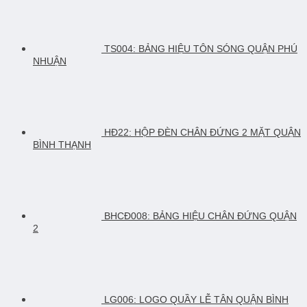
TS004: BẢNG HIỆU TÔN SÓNG QUẬN PHÚ
NHUẬN
HĐ22: HỘP ĐÈN CHÂN ĐỨNG 2 MẶT QUẬN
BÌNH THẠNH
BHCĐ008: BẢNG HIỆU CHÂN ĐỨNG QUẬN
2
LG006: LOGO QUẦY LỄ TÂN QUẬN BÌNH