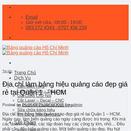
Skip
to
Email
content
Giờ mở cửa : 08:00 - 19:00
093 272 4343 - 0707 456 234
Tin tức
Trang Chủ
Dịch Vụ
Địa chỉ làm bảng hiệu quảng cáo đẹp giá
Làm Biển Hiệu
rẻ tại Quận 1 – HCM
Làm Hộp Đèn – Đèn Led
Gia Công Chữ Nổi
Cắt Laser – Decal – CNC
Posted on
26/05/2021
28/05/2021
by
admin
In Phun Kỹ Thuật số Khổ Lớn
Sữa chữa bảng hiệu
Địa chỉ làm bảng hiệu quảng cáo đẹp giá rẻ tại Quận 1 – HCM.
Thi Công Mặt Dựng Alu
Ngày nay, làm biển quảng cáo ngày càng được trú trọng. Khi mà
Sản Phẩm
các doanh nghiệp, các tập đoàn hay các công ty lớn, nhỏ… Đều
phải cần đến biển quảng cáo. Một biển quảng cáo đẹp, thu hút
BẢNG HIỆU