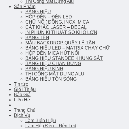
Thi Công Mặt Dựng Alu
Sản Phẩm
BẢNG HIỆU
HỘP ĐÈN – ĐÈN LED
CHỮ NỔI( ĐỒNG, INOX, MICA
CẮT KHẮC LASER – DECAL
IN PHUN KĨ THUẬT SỐ KHỔ LỚN
BẢNG TÊN
MẪU BACKDROP QUẦY LỄ TÂN
BẢNG HIỆU LED – MATRIX CHẠY CHỮ
HỘP ĐÈN MICA HÚT NỔI
BẢNG HIỆU STANDEE KHUNG SẮT
BẢNG HIỆU CHÂN ĐỨNG
BẢNG HIỆU KÍNH
THI CÔNG MẶT DỰNG ALU
BẢNG HIỆU TÔN SÓNG
Tin tức
Giới Thiệu
Báo Giá
Liên Hệ
Trang Chủ
Dịch Vụ
Làm Biển Hiệu
Làm Hộp Đèn – Đèn Led