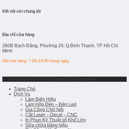
Kết nối với chúng tôi
Địa chỉ cửa hàng
260B Bạch Đằng, Phường 24, Q.Bình Thạnh, TP Hồ Chí
Minh
Giờ mở hàng: 7:00-19:00 hàng ngày
© Thiết kế bởi Công Ty Quảng Cáo Ngọc Anh
Trang Chủ
Dịch Vụ
Làm Biển Hiệu
Làm Hộp Đèn – Đèn Led
Gia Công Chữ Nổi
Cắt Laser – Decal – CNC
In Phun Kỹ Thuật số Khổ Lớn
Sữa chữa bảng hiệu