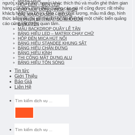
người xem sẽ làm người khác thích thú và muốn ghé thăm gian
HỘP ĐÈN – ĐÈN LED
hàng của bạn. Làm biển quảng cáo giá rẻ cũng được rất nhiều
CHỮ NỔI( ĐỒNG, INOX, MICA
khách hàng lựa chọn. Bên cạnh chất lượng, mẫu mã đẹp, hình
CẮT KHẮC LASER – DECAL
thức bắt mắt, thì giá thành khi đặt thiết kế một chiếc biển quảng
IN PHUN KĨ THUẬT SỐ KHỔ LỚN
cáo cũng rất được quan tâm.
BẢNG TÊN
MẪU BACKDROP QUẦY LỄ TÂN
BẢNG HIỆU LED – MATRIX CHẠY CHỮ
HỘP ĐÈN MICA HÚT NỔI
BẢNG HIỆU STANDEE KHUNG SẮT
BẢNG HIỆU CHÂN ĐỨNG
BẢNG HIỆU KÍNH
THI CÔNG MẶT DỰNG ALU
BẢNG HIỆU TÔN SÓNG
Tin tức
Giới Thiệu
Báo Giá
Liên Hệ
Tìm
kiếm:
Tìm
kiếm: