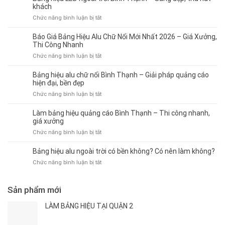
–
Hộp
nào?
khách
Thu
Đèn
ở
Chức năng bình luận bị tắt
Hút
Bình
Bảng
Khách
Thạnh
hiệu
Hàng,
Báo Giá Bảng Hiệu Alu Chữ Nổi Mới Nhất 2026 – Giá Xưởng,
–
LED
Tăng
Thi Công Nhanh
Giá
ngoài
Doanh
ở
Chức năng bình luận bị tắt
Rẻ,
trời
Thu
Báo
Dễ
Bình
Giá
Thi
Bảng hiệu alu chữ nổi Bình Thạnh – Giải pháp quảng cáo
Thạnh
Bảng
Công,
hiện đại, bền đẹp
–
Hiệu
Bền
ở
Chức năng bình luận bị tắt
Sáng
Alu
Đẹp
Bảng
đẹp,
Chữ
hiệu
thu
Làm bảng hiệu quảng cáo Bình Thạnh – Thi công nhanh,
Nổi
alu
hút
giá xưởng
Mới
chữ
khách
ở
Chức năng bình luận bị tắt
Nhất
nổi
Làm
2026
Bình
bảng
–
Bảng hiệu alu ngoài trời có bền không? Có nên làm không?
Thạnh
hiệu
Giá
–
ở
Chức năng bình luận bị tắt
quảng
Xưởng,
Giải
Bảng
cáo
Thi
pháp
hiệu
Bình
Công
quảng
alu
Sản phẩm mới
Thạnh
Nhanh
cáo
ngoài
–
hiện
trời
LÀM BẢNG HIỆU TẠI QUẬN 2
Thi
đại,
có
công
bền
bền