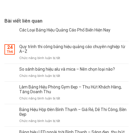
Bài viết liên quan
Các Loại Bảng Hiệu Quảng Cáo Phổ Biến Hiện Nay
Quy trình thi công bảng hiệu quảng cáo chuyên nghiệp từ
24
A–Z
Th6
ở
Chức năng bình luận bị tắt
Quy
trình
So sánh bảng hiệu alu và mica – Nên chọn loại nào?
thi
ở
Chức năng bình luận bị tắt
công
So
bảng
sánh
Làm Bảng Hiệu Phòng Gym Đẹp – Thu Hút Khách Hàng,
hiệu
bảng
Tăng Doanh Thu
quảng
hiệu
cáo
ở
Chức năng bình luận bị tắt
alu
chuyên
Làm
và
nghiệp
Bảng
Bảng Hiệu Hộp Đèn Bình Thạnh – Giá Rẻ, Dễ Thi Công, Bền
mica
từ
Hiệu
Đẹp
–
A–
Phòng
ở
Chức năng bình luận bị tắt
Nên
Z
Gym
Bảng
chọn
Đẹp
Hiệu
loại
Bảng hiệu LED ngoài trời Bình Thạnh – Sáng đẹp, thu hút