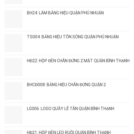
nhanh,
đẹp
không?
giá
Có
xưởng
BH24: LÀM BẢNG HIỆU QUẬN PHÚ NHUẬN
nên
làm
không?
TS004: BẢNG HIỆU TÔN SÓNG QUẬN PHÚ NHUẬN
HĐ22: HỘP ĐÈN CHÂN ĐỨNG 2 MẶT QUẬN BÌNH THẠNH
BHCĐ008: BẢNG HIỆU CHÂN ĐỨNG QUẬN 2
LG006: LOGO QUẦY LỄ TÂN QUẬN BÌNH THẠNH
HĐ21: HỘP ĐÈN LED RUỒI QUẬN BÌNH THẠNH