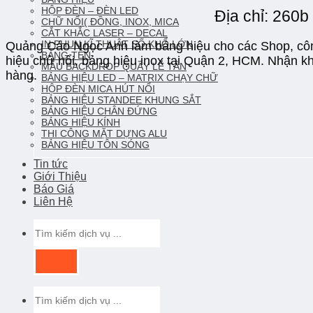
HỘP ĐÈN – ĐÈN LED
Địa chỉ: 260
CHỮ NỔI( ĐỒNG, INOX, MICA
CẮT KHẮC LASER – DECAL
IN PHUN KĨ THUẬT SỐ KHỔ LỚN
Quảng Cáo Ngọc Anh làm bảng hiệu cho các Shop, công 
BẢNG TÊN
hiệu chử nổi, bảng hiệu inox tại Quận 2, HCM. Nhận k
MẪU BACKDROP QUẦY LỄ TÂN
hàng.
BẢNG HIỆU LED – MATRIX CHẠY CHỮ
HỘP ĐÈN MICA HÚT NỔI
BẢNG HIỆU STANDEE KHUNG SẮT
BẢNG HIỆU CHÂN ĐỨNG
BẢNG HIỆU KÍNH
THI CÔNG MẶT DỰNG ALU
BẢNG HIỆU TÔN SÓNG
Tin tức
Giới Thiệu
Báo Giá
Liên Hệ
Tìm
kiếm:
Tìm
kiếm: