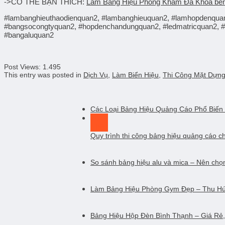
->CÓ THỂ BẠN THÍCH:
Làm Bảng Hiệu Phòng Khám Đa Khoa bền
#lambanghieuthaodienquan2, #lambanghieuquan2, #lamhopdenquan
#bangsocongtyquan2, #hopdenchandungquan2, #ledmatricquan2, #h
#bangaluquan2
Post Views:
1.495
This entry was posted in
Dịch Vụ
,
Làm Biển Hiệu
,
Thi Công Mặt Dựng
Các Loại Bảng Hiệu Quảng Cáo Phổ Biến
24
Th6
Quy trình thi công bảng hiệu quảng cáo c
So sánh bảng hiệu alu và mica – Nên chọn
Làm Bảng Hiệu Phòng Gym Đẹp – Thu Hú
Bảng Hiệu Hộp Đèn Bình Thạnh – Giá Rẻ,