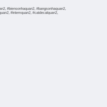
an2, #biensonhaquan2, #bangsonhaquan2,
quan2, #intemquan2, #catdecalquan2,