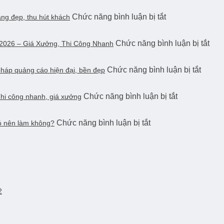
nghiệp
Hiệu
Gym
–
từ
ở
Chức năng bình luận bị tắt
Hộp
ng đẹp, thu hút khách
Đẹp
Nên
A–
Bảng
Đèn
–
chọn
Z
hiệu
Bình
Thu
loại
ở
Chức năng bình luận bị tắt
LED
 2026 – Giá Xưởng, Thi Công Nhanh
Thạnh
Hút
nào?
Báo
ngoài
–
Khách
Giá
trời
Giá
Hàng,
ở
Chức năng bình luận bị tắt
Bản
pháp quảng cáo hiện đại, bền đẹp
Bình
Rẻ,
Tăng
Bảng
Hiệ
Thạnh
Dễ
Doanh
hiệu
Alu
–
Thi
Thu
ở
Chức năng bình luận bị tắt
alu
hi công nhanh, giá xưởng
Ch
Sáng
Công,
Làm
chữ
Nổi
đẹp,
Bền
bảng
nổi
Mới
thu
Đẹp
ở
Chức năng bình luận bị tắt
hiệu
Có nên làm không?
Bình
Nhấ
hút
Bảng
quảng
Thạnh
202
khách
hiệu
cáo
–
–
alu
Bình
Giải
Giá
ngoài
Thạnh
pháp
Xưở
trời
–
quảng
Thi
có
Thi
cáo
Côn
bền
công
hiện
Nha
2
không?
nhanh,
đại,
Có
giá
bền
nên
xưởng
đẹp
làm