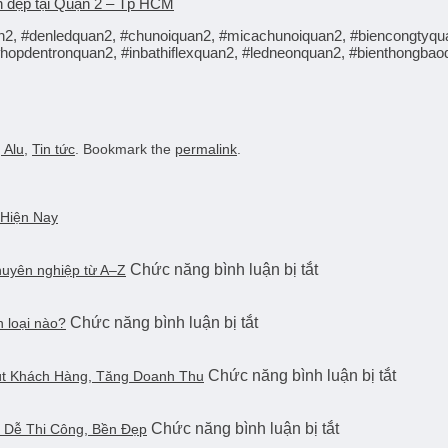
 đẹp tại Quận 2 – Tp HCM
2, #denledquan2, #chunoiquan2, #micachunoiquan2, #biencongtyqu
opdentronquan2, #inbathiflexquan2, #ledneonquan2, #bienthongbao
 Alu
,
Tin tức
. Bookmark the
permalink
.
 Hiện Nay
ở
Chức năng bình luận bị tắt
huyên nghiệp từ A–Z
Quy
trình
ở
Chức năng bình luận bị tắt
thi
 loại nào?
So
công
sánh
bảng
ở
Chức năng bình luận bị tắt
bảng
t Khách Hàng, Tăng Doanh Thu
hiệu
Làm
hiệu
quảng
Bảng
alu
cáo
ở
Chức năng bình luận bị tắt
Hiệu
 Dễ Thi Công, Bền Đẹp
và
chuyên
Bảng
Phòng
mica