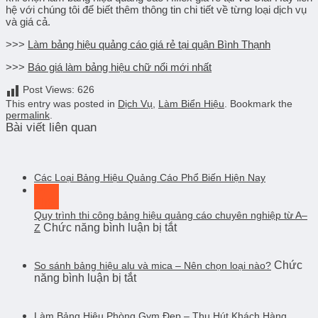
hệ với chúng tôi để biết thêm thông tin chi tiết về từng loại dịch vụ
và giá cả.
>>>
Làm bảng hiệu quảng cáo giá rẻ tại quận Bình Thạnh
>>>
Báo giá làm bảng hiệu chữ nổi mới nhất
Post Views:
626
This entry was posted in
Dịch Vụ
,
Làm Biển Hiệu
. Bookmark the
permalink
.
Bài viết liên quan
Các Loại Bảng Hiệu Quảng Cáo Phổ Biến Hiện Nay
24
Th6
Quy trình thi công bảng hiệu quảng cáo chuyên nghiệp từ A–
ở
Chức năng bình luận bị tắt
Z
Quy
trình
thi
Chức
So sánh bảng hiệu alu và mica – Nên chọn loại nào?
ở
năng bình luận bị tắt
công
So
bảng
sánh
hiệu
bảng
Làm Bảng Hiệu Phòng Gym Đẹp – Thu Hút Khách Hàng,
quảng