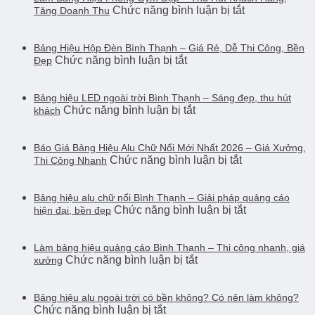
ở
Chức năng bình luận bị tắt
hiệu
Tăng Doanh Thu
cáo
Làm
alu
chuyên
Bảng
và
nghiệp
Hiệu
Bảng Hiệu Hộp Đèn Bình Thạnh – Giá Rẻ, Dễ Thi Công, Bền
mica
từ
ở
Chức năng bình luận bị tắt
Phòng
Đẹp
–
A–
Bảng
Gym
Nên
Z
Hiệu
Đẹp
chọn
Hộp
Bảng hiệu LED ngoài trời Bình Thạnh – Sáng đẹp, thu hút
–
loại
ở
Chức năng bình luận bị tắt
Đèn
khách
Thu
nào?
Bảng
Bình
Hút
hiệu
Thạnh
Khách
LED
Báo Giá Bảng Hiệu Alu Chữ Nổi Mới Nhất 2026 – Giá Xưởng,
–
Hàng,
ở
Chức năng bình luận bị tắt
ngoài
Thi Công Nhanh
Giá
Tăng
Báo
trời
Rẻ,
Doanh
Giá
Bình
Dễ
Thu
Bảng
Bảng hiệu alu chữ nổi Bình Thạnh – Giải pháp quảng cáo
Thạnh
Thi
ở
Chức năng bình luận bị tắt
Hiệu
hiện đại, bền đẹp
–
Công,
Bảng
Alu
Sáng
Bền
hiệu
Chữ
đẹp,
Đẹp
alu
Làm bảng hiệu quảng cáo Bình Thạnh – Thi công nhanh, giá
Nổi
thu
ở
Chức năng bình luận bị tắt
chữ
xưởng
Mới
hút
Làm
nổi
Nhất
khách
bảng
Bình
2026
hiệu
Bảng hiệu alu ngoài trời có bền không? Có nên làm không?
Thạnh
–
ở
Chức năng bình luận bị tắt
quảng
–
Giá