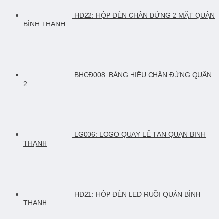
HĐ22: HỘP ĐÈN CHÂN ĐỨNG 2 MẶT QUẬN
BÌNH THẠNH
BHCĐ008: BẢNG HIỆU CHÂN ĐỨNG QUẬN
2
LG006: LOGO QUẦY LỄ TÂN QUẬN BÌNH
THẠNH
HĐ21: HỘP ĐÈN LED RUỒI QUẬN BÌNH
THẠNH