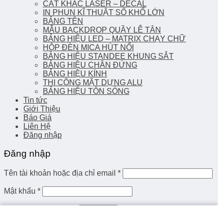
CẮT KHẮC LASER – DECAL
IN PHUN KĨ THUẬT SỐ KHỔ LỚN
BẢNG TÊN
MẪU BACKDROP QUẦY LỄ TÂN
BẢNG HIỆU LED – MATRIX CHẠY CHỮ
HỘP ĐÈN MICA HÚT NỔI
BẢNG HIỆU STANDEE KHUNG SẮT
BẢNG HIỆU CHÂN ĐỨNG
BẢNG HIỆU KÍNH
THI CÔNG MẶT DỰNG ALU
BẢNG HIỆU TÔN SÓNG
Tin tức
Giới Thiệu
Báo Giá
Liên Hệ
Đăng nhập
Đăng nhập
Tên tài khoản hoặc địa chỉ email
*
Mật khẩu
*
Ghi nhớ mật khẩu
Đăng nhập