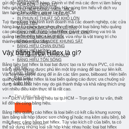
gửi đến từng khách hàng. Chính vì thế mà các đơn vị làm bảng
HỘP ĐÈN – ĐÈN LED
hiệu giá rẻ cũng lần lượt ra đời. Hãy cùng tìm hiểu về dịch vụ
CHỮ NỔI( ĐỒNG, INOX, MICA
làm
bảng hiệu Hiflex giá rẻ
tại Tp. HCM
CẮT KHẮC LASER – DECAL
IN PHUN KĨ THUẬT SỐ KHỔ LỚN
Tuỳ theo từng loại hình kinh doanh mà các doanh nghiệp, các cửa
BẢNG TÊN
hàng hay cửa hiệu lựa chọn cho mình một loại bảng hiệu quảng
MẪU BACKDROP QUẦY LỄ TÂN
cáo phù hợp nhất.
Bảng hiệu Hiflex
giá rẻ
vừa đóng vai trò là
BẢNG HIỆU LED – MATRIX CHẠY CHỮ
quảng bá thương hiệu sản phẩm, vừa như là vật trang trí cho
HỘP ĐÈN MICA HÚT NỔI
thành phố thêm tươi đẹp.
BẢNG HIỆU STANDEE KHUNG SẮT
BẢNG HIỆU CHÂN ĐỨNG
BẢNG HIỆU KÍNH
Vậy bảng hiệu Hiflex là gì?
THI CÔNG MẶT DỰNG ALU
BẢNG HIỆU TÔN SÓNG
Bảng hiệu bạt hiflex là loại bạt được tạo ra từ nhựa PVC, có màu
Tin tức
trắng sữa, chúng được phủ lên một lớp màng để tạo sự liên kết.
Giới Thiệu
Vật liệu này được dùng để in ấn các tấm pano, biilboard. Hiện biển
Báo Giá
quảng cáo in bạt hiflex là loại biển quảng cáo được ưa chuộng sử
Liên Hệ
dụng nhiều nhất hiện nay do giá thành thấp và khả năng thích ứng
với nhiều điều kiện thực tế là rất cao.
Tìm
kiếm:
>>> Dịch vụ làm bảng hiệu tại tp.HCM – Trọn gói từ tư vấn, thiết
kế đến thi công bảng hiệu.
Bảng hiệu quảng cáo hiflex là loại biển có kết cấu khung xương
làm bằng sắt hộp (được sơn chống gỉ hoặc mạ kẽm siêu bền), bề
Tìm
mặt được căng bằng bạt hiflex. Tùy vào kích cỡ của biển, ta có
kiếm:
thể sử dụng những loại sắt hộp khác nhau hoặc loại bạt hiflex