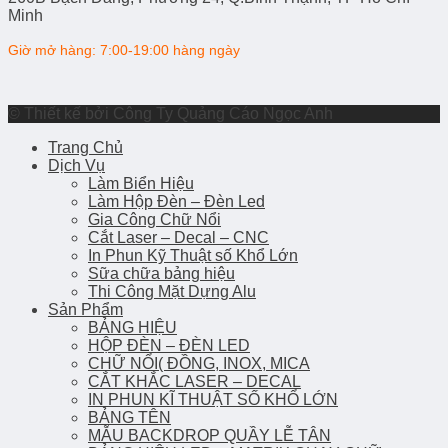
Minh
Giờ mở hàng: 7:00-19:00 hàng ngày
© Thiết kế bởi Công Ty Quảng Cáo Ngọc Anh
Trang Chủ
Dịch Vụ
Làm Biển Hiệu
Làm Hộp Đèn – Đèn Led
Gia Công Chữ Nổi
Cắt Laser – Decal – CNC
In Phun Kỹ Thuật số Khổ Lớn
Sữa chữa bảng hiệu
Thi Công Mặt Dựng Alu
Sản Phẩm
BẢNG HIỆU
HỘP ĐÈN – ĐÈN LED
CHỮ NỔI( ĐỒNG, INOX, MICA
CẮT KHẮC LASER – DECAL
IN PHUN KĨ THUẬT SỐ KHỔ LỚN
BẢNG TÊN
MẪU BACKDROP QUẦY LỄ TÂN