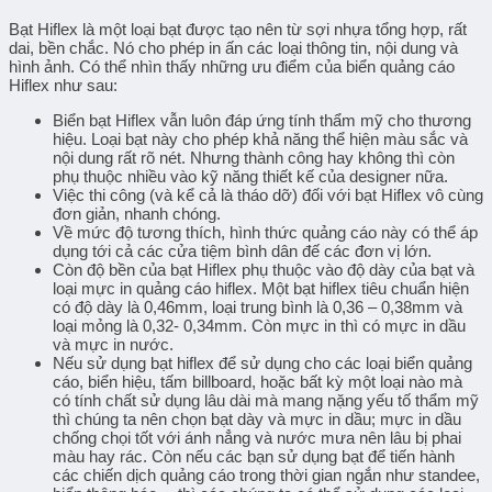
Bạt Hiflex là một loại bạt được tạo nên từ sợi nhựa tổng hợp, rất
dai, bền chắc. Nó cho phép in ấn các loại thông tin, nội dung và
hình ảnh. Có thể nhìn thấy những ưu điểm của biển quảng cáo
Hiflex như sau:
Biển bạt Hiflex vẫn luôn đáp ứng tính thẩm mỹ cho thương
hiệu. Loại bạt này cho phép khả năng thể hiện màu sắc và
nội dung rất rõ nét. Nhưng thành công hay không thì còn
phụ thuộc nhiều vào kỹ năng thiết kế của designer nữa.
Việc thi công (và kể cả là tháo dỡ) đối với bạt Hiflex vô cùng
đơn giản, nhanh chóng.
Về mức độ tương thích, hình thức quảng cáo này có thể áp
dụng tới cả các cửa tiệm bình dân đế các đơn vị lớn.
Còn độ bền của bạt Hiflex phụ thuộc vào độ dày của bạt và
loại mực in quảng cáo hiflex. Một bạt hiflex tiêu chuẩn hiện
có độ dày là 0,46mm, loại trung bình là 0,36 – 0,38mm và
loại mỏng là 0,32- 0,34mm. Còn mực in thì có mực in dầu
và mực in nước.
Nếu sử dụng bạt hiflex để sử dụng cho các loại biển quảng
cáo, biển hiệu, tấm billboard, hoặc bất kỳ một loại nào mà
có tính chất sử dụng lâu dài mà mang nặng yếu tố thẩm mỹ
thì chúng ta nên chọn bạt dày và mực in dầu; mực in dầu
chống chọi tốt với ánh nẳng và nước mưa nên lâu bị phai
màu hay rác. Còn nếu các bạn sử dụng bạt để tiến hành
các chiến dịch quảng cáo trong thời gian ngắn như standee,