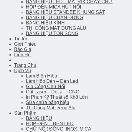
BẢNG HIỆU LED – MATRIX CHẠY CHỮ
HỘP ĐÈN MICA HÚT NỔI
BẢNG HIỆU STANDEE KHUNG SẮT
BẢNG HIỆU CHÂN ĐỨNG
BẢNG HIỆU KÍNH
THI CÔNG MẶT DỰNG ALU
BẢNG HIỆU TÔN SÓNG
Tin tức
Giới Thiệu
Báo Giá
Liên Hệ
Trang Chủ
Dịch Vụ
Làm Biển Hiệu
Làm Hộp Đèn – Đèn Led
Gia Công Chữ Nổi
Cắt Laser – Decal – CNC
In Phun Kỹ Thuật số Khổ Lớn
Sữa chữa bảng hiệu
Thi Công Mặt Dựng Alu
Sản Phẩm
BẢNG HIỆU
HỘP ĐÈN – ĐÈN LED
CHỮ NỔI( ĐỒNG, INOX, MICA