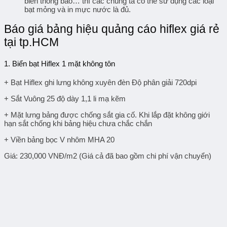
biển thông báo… thì các chúng ta có thể sử dụng các loại
bạt mỏng và in mực nước là đủ.
Báo giá bảng hiệu quảng cáo hiflex giá rẻ
tại tp.HCM
1.
Biển bạt Hiflex 1 mặt không tôn
+ Bạt Hiflex ghi lưng không xuyên đèn Độ phân giải 720dpi
+ Sắt Vuông 25 độ dày 1,1 li mạ kẽm
+ Mặt lưng bảng được chống sắt gia cố. Khi lắp đặt không giới
hạn sắt chống khi bảng hiệu chưa chắc chắn
+ Viền bảng bọc V nhôm MHA 20
Giá: 230,000 VNĐ/m2 (Giá cả đã bao gồm chi phí vận chuyển)