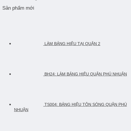
Bảng
cáo
Giải
Xưởng,
Sản phẩm mới
hiệu
Bình
pháp
Thi
alu
Thạnh
quảng
Công
ngoài
–
cáo
Nhanh
trời
Thi
hiện
có
công
đại,
bền
nhanh,
bền
không?
giá
đẹp
LÀM BẢNG HIỆU TẠI QUẬN 2
Có
xưởng
nên
làm
không?
BH24: LÀM BẢNG HIỆU QUẬN PHÚ NHUẬN
TS004: BẢNG HIỆU TÔN SÓNG QUẬN PHÚ
NHUẬN