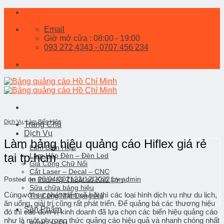
Skip
to
Email
content
Giờ mở cửa : 08:00 - 19:00
093 272 4343 - 0707 456 234
Dịch Vụ
,
Làm Biển Hiệu
Trang Chủ
Dịch Vụ
Làm bảng hiệu quảng cáo Hiflex giá rẻ
Làm Biển Hiệu
tại tp.hcm
Làm Hộp Đèn – Đèn Led
Gia Công Chữ Nổi
Cắt Laser – Decal – CNC
Posted on
10/04/2021
22/12/2022
by
admin
In Phun Kỹ Thuật số Khổ Lớn
Sữa chữa bảng hiệu
Cùng với sự phát triển xã hội thì các loại hình dịch vụ như du lịch,
Thi Công Mặt Dựng Alu
ăn uống, giải trí cũng rất phát triển. Để quảng bá các thương hiệu
Sản Phẩm
đó thì các đơn vị kinh doanh đã lựa chọn các biển hiệu quảng cáo
như là một phương thức quảng cáo hiệu quả và nhanh chóng nhất
BẢNG HIỆU