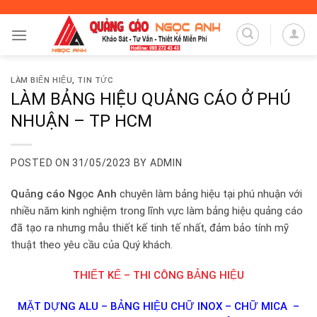
Skip
to
content
LÀM BIỂN HIỆU
,
TIN TỨC
LÀM BẢNG HIỆU QUẢNG CÁO Ở PHÚ
NHUẬN – TP HCM
POSTED ON
31/05/2023
BY
ADMIN
Quảng cáo Ngọc Anh
chuyên làm bảng hiệu tại phú nhuận với
nhiều năm kinh nghiệm trong lĩnh vực làm bảng hiệu quảng cáo
đã tạo ra nhưng mẫu thiết kế tinh tế nhất, đảm bảo tính mỹ
thuật theo yêu cầu của Quý khách.
THIẾT KẾ – THI CÔNG BẢNG HIỆU
MẶT DỰNG ALU – BẢNG HIỆU CHỮ INOX – CHỮ MICA –