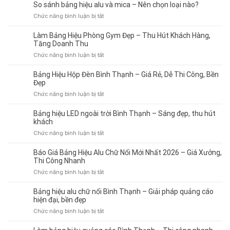
trình
So sánh bảng hiệu alu và mica – Nên chọn loại nào?
thi
ở
Chức năng bình luận bị tắt
công
So
bảng
sánh
Làm Bảng Hiệu Phòng Gym Đẹp – Thu Hút Khách Hàng,
hiệu
bảng
Tăng Doanh Thu
quảng
hiệu
cáo
ở
Chức năng bình luận bị tắt
alu
chuyên
Làm
và
nghiệp
Bảng
Bảng Hiệu Hộp Đèn Bình Thạnh – Giá Rẻ, Dễ Thi Công, Bền
mica
từ
Hiệu
Đẹp
–
A–
Phòng
ở
Chức năng bình luận bị tắt
Nên
Z
Gym
Bảng
chọn
Đẹp
Hiệu
loại
Bảng hiệu LED ngoài trời Bình Thạnh – Sáng đẹp, thu hút
–
Hộp
nào?
khách
Thu
Đèn
ở
Chức năng bình luận bị tắt
Hút
Bình
Bảng
Khách
Thạnh
hiệu
Hàng,
Báo Giá Bảng Hiệu Alu Chữ Nổi Mới Nhất 2026 – Giá Xưởng,
–
LED
Tăng
Thi Công Nhanh
Giá
ngoài
Doanh
ở
Chức năng bình luận bị tắt
Rẻ,
trời
Thu
Báo
Dễ
Bình
Giá
Thi
Bảng hiệu alu chữ nổi Bình Thạnh – Giải pháp quảng cáo
Thạnh
Bảng
Công,
hiện đại, bền đẹp
–
Hiệu
Bền
ở
Chức năng bình luận bị tắt
Sáng
Alu
Đẹp
Bảng
đẹp,
Chữ
hiệu
thu