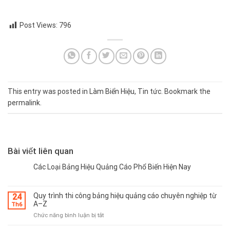
Post Views:
796
This entry was posted in
Làm Biển Hiệu
,
Tin tức
. Bookmark the
permalink
.
Bài viết liên quan
Các Loại Bảng Hiệu Quảng Cáo Phổ Biến Hiện Nay
Quy trình thi công bảng hiệu quảng cáo chuyên nghiệp từ
24
A–Z
Th6
ở
Chức năng bình luận bị tắt
Quy