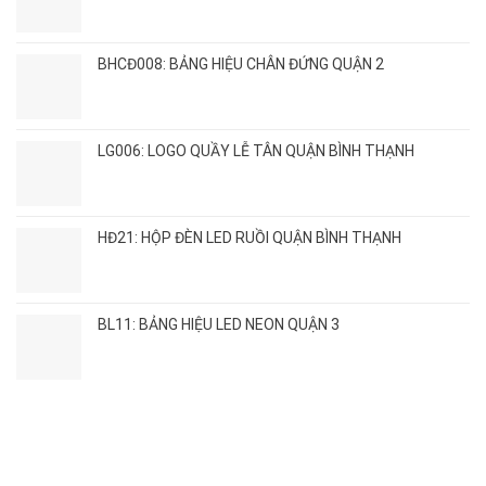
BHCĐ008: BẢNG HIỆU CHÂN ĐỨNG QUẬN 2
LG006: LOGO QUẦY LỄ TÂN QUẬN BÌNH THẠNH
HĐ21: HỘP ĐÈN LED RUỒI QUẬN BÌNH THẠNH
BL11: BẢNG HIỆU LED NEON QUẬN 3