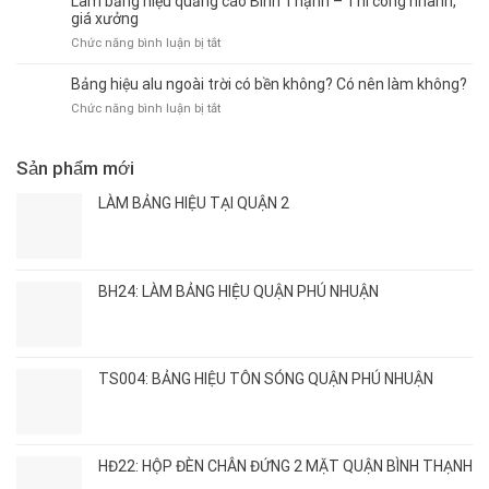
Làm bảng hiệu quảng cáo Bình Thạnh – Thi công nhanh,
Nổi
alu
hút
giá xưởng
Mới
chữ
khách
ở
Chức năng bình luận bị tắt
Nhất
nổi
Làm
2026
Bình
bảng
–
Bảng hiệu alu ngoài trời có bền không? Có nên làm không?
Thạnh
hiệu
Giá
–
ở
Chức năng bình luận bị tắt
quảng
Xưởng,
Giải
Bảng
cáo
Thi
pháp
hiệu
Bình
Công
quảng
alu
Sản phẩm mới
Thạnh
Nhanh
cáo
ngoài
–
hiện
trời
LÀM BẢNG HIỆU TẠI QUẬN 2
Thi
đại,
có
công
bền
bền
nhanh,
đẹp
không?
giá
Có
xưởng
BH24: LÀM BẢNG HIỆU QUẬN PHÚ NHUẬN
nên
làm
không?
TS004: BẢNG HIỆU TÔN SÓNG QUẬN PHÚ NHUẬN
HĐ22: HỘP ĐÈN CHÂN ĐỨNG 2 MẶT QUẬN BÌNH THẠNH