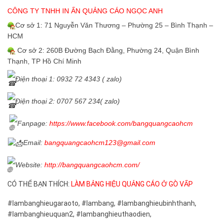
CÔNG TY TNHH IN ẤN QUẢNG CÁO NGỌC ANH
Cơ sở 1: 71 Nguyễn Văn Thương – Phường 25 – Bình Thạnh –
HCM
Cơ sở 2: 260B Đường Bạch Đằng, Phường 24, Quận Bình
Thạnh, TP Hồ Chí Minh
Điện thoại 1: 0932 72 4343 ( zalo)
Điện thoại 2: 0707 567 234( zalo)
Fanpage
:
https://www.facebook.com/bangquangcaohcm
Email:
bangquangcaohcm123@gmail.com
Website:
http://bangquangcaohcm.com/
CÓ THỂ BẠN THÍCH:
LÀM BẢNG HIỆU QUẢNG CÁO Ở GÒ VẤP
#lambanghieugaraoto, #lambang, #lambanghieubinhthanh,
#lambanghieuquan2, #lambanghieuthaodien,