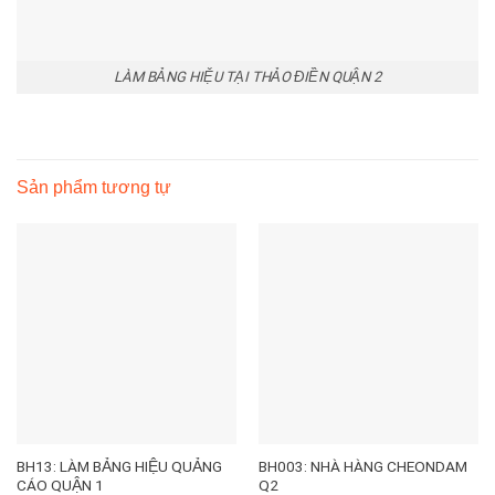
LÀM BẢNG HIỆU TẠI THẢO ĐIỀN QUẬN 2
Sản phẩm tương tự
BH13: LÀM BẢNG HIỆU QUẢNG
BH003: NHÀ HÀNG CHEONDAM
CÁO QUẬN 1
Q2