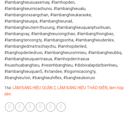
#lambanghieusuaxemay, #lamhopden,
#lambanghieumicachunoi, #lambanghieualu,
#lambanginoxsangchan, #lambanghieukaraoke,
#lambanghieuspa, #lambanghieunail,
#lambanghieutiemthucung, #lambanghieuquanphunhuan,
#lambangvay, #lambanghieucongchao, #lambangthongbao,
#lambangtencongty, #lambangsonha, #lambanghieudenlex,
#lambangledmatrixchaychu, #lamhopdenled,
#banghopdenledruoi, #lambanghieucomnieu, #lambanghieubbq,
#lambanghieuquantrasua, #lamhopdentrasua
#suachuabanghieu, #vesinhbanghieu, #didoivalapdatbienhieu,
#lambanghieuquan5, #standee, #logomicacongty,
#banghieuton, #banghieuhiflex, #banghieulexruoi
LÀM BẢNG HIỆU QUẬN 2
LÀM BẢNG HIỆU THẢO ĐIỀN
làm hộp
Thẻ:
,
,
đèn