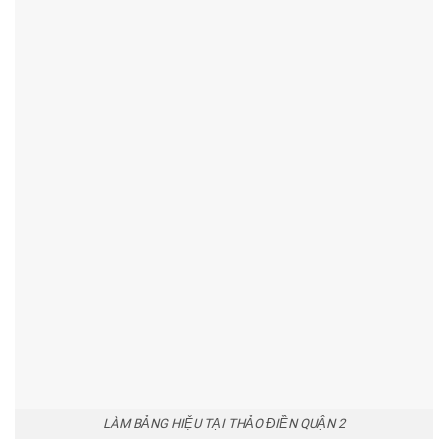
LÀM BẢNG HIỆU TẠI THẢO ĐIỀN QUẬN 2