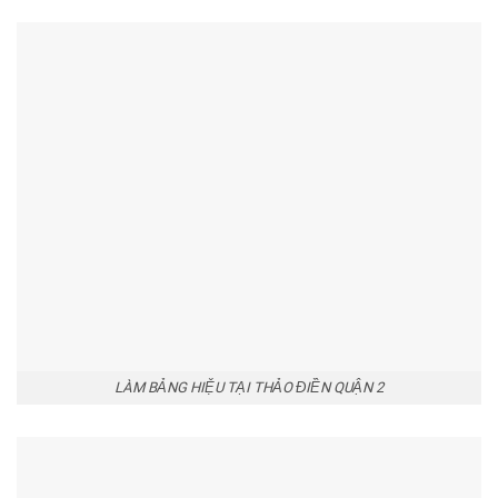
LÀM BẢNG HIỆU TẠI THẢO ĐIỀN QUẬN 2