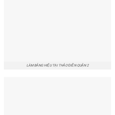
LÀM BẢNG HIỆU TẠI THẢO ĐIỀN QUẬN 2