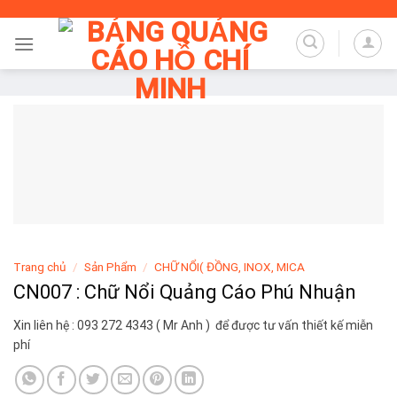
Skip
to
content
Trang chủ
/
Sản Phẩm
/
CHỮ NỔI( ĐỒNG, INOX, MICA
CN007 : Chữ Nổi Quảng Cáo Phú Nhuận
Xin liên hệ : 093 272 4343 ( Mr Anh ) để được tư vấn thiết kế miễn
phí