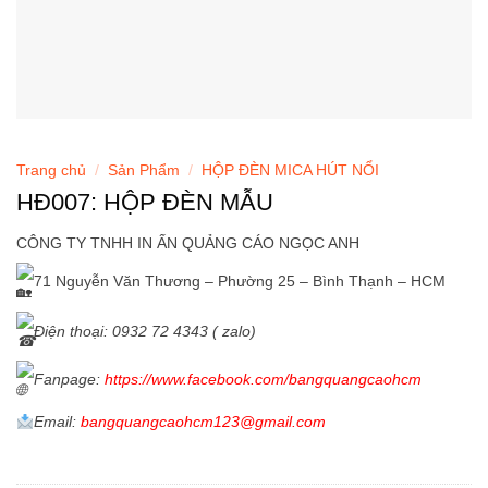
Trang chủ
/
Sản Phẩm
/
HỘP ĐÈN MICA HÚT NỔI
HĐ007: HỘP ĐÈN MẪU
CÔNG TY TNHH IN ẤN QUẢNG CÁO NGỌC ANH
71 Nguyễn Văn Thương – Phường 25 – Bình Thạnh – HCM
Điện thoại: 0932 72 4343 ( zalo)
Fanpage
:
https://www.facebook.com/bangquangcaohcm
Email:
bangquangcaohcm123@gmail.com