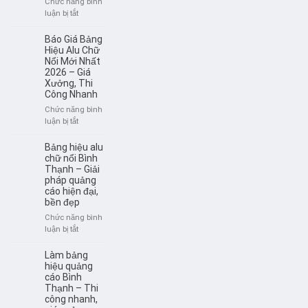
Chức năng bình
Giá
ở
luận bị tắt
Rẻ,
Bảng
Dễ
hiệu
Báo Giá Bảng
Thi
LED
Hiệu Alu Chữ
Công,
ngoài
Nổi Mới Nhất
Bền
2026 – Giá
trời
Đẹp
Xưởng, Thi
Bình
Công Nhanh
Thạnh
–
Chức năng bình
Sáng
ở
luận bị tắt
đẹp,
Báo
thu
Giá
Bảng hiệu alu
hút
Bảng
chữ nổi Bình
khách
Hiệu
Thạnh – Giải
pháp quảng
Alu
cáo hiện đại,
Chữ
bền đẹp
Nổi
Mới
Chức năng bình
Nhất
ở
luận bị tắt
2026
Bảng
–
hiệu
Làm bảng
Giá
alu
hiệu quảng
Xưởng,
chữ
cáo Bình
Thi
Thạnh – Thi
nổi
Công
công nhanh,
Bình
Nhanh