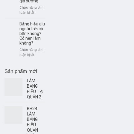
giá xưởng
Thạnh
–
Chức năng bình
Giải
ở
luận bị tắt
pháp
Làm
quảng
bảng
Bảng hiệu alu
cáo
hiệu
ngoài trời có
hiện
quảng
bền không?
đại,
Có nên làm
cáo
bền
không?
Bình
đẹp
Thạnh
Chức năng bình
–
ở
luận bị tắt
Thi
Bảng
công
hiệu
nhanh,
alu
Sản phẩm mới
giá
ngoài
xưởng
trời
LÀM
có
BẢNG
bền
HIỆU TẠI
không?
QUẬN 2
Có
nên
BH24:
làm
LÀM
không?
BẢNG
HIỆU
QUẬN