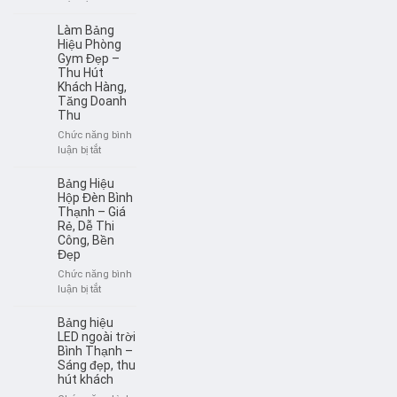
chuyên
So
nghiệp
sánh
Làm Bảng
từ
bảng
Hiệu Phòng
A–
hiệu
Gym Đẹp –
Z
Thu Hút
alu
Khách Hàng,
và
Tăng Doanh
mica
Thu
–
Nên
Chức năng bình
chọn
ở
luận bị tắt
loại
Làm
nào?
Bảng
Bảng Hiệu
Hiệu
Hộp Đèn Bình
Phòng
Thạnh – Giá
Rẻ, Dễ Thi
Gym
Công, Bền
Đẹp
Đẹp
–
Thu
Chức năng bình
Hút
ở
luận bị tắt
Khách
Bảng
Hàng,
Hiệu
Bảng hiệu
Tăng
Hộp
LED ngoài trời
Doanh
Đèn
Bình Thạnh –
Thu
Sáng đẹp, thu
Bình
hút khách
Thạnh
–