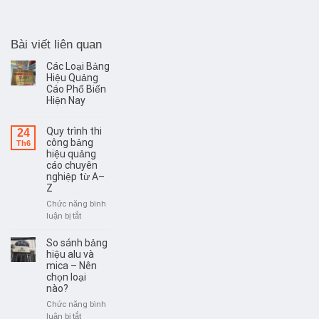
Bài viết liên quan
Các Loại Bảng
Hiệu Quảng
Cáo Phổ Biến
Hiện Nay
Quy trình thi
24
công bảng
Th6
hiệu quảng
cáo chuyên
nghiệp từ A–
Z
Chức năng bình
ở
luận bị tắt
Quy
trình
So sánh bảng
thi
hiệu alu và
công
mica – Nên
chọn loại
bảng
nào?
hiệu
quảng
Chức năng bình
cáo
ở
luận bị tắt