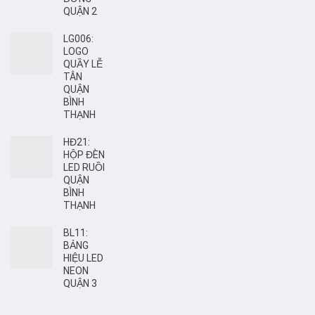
QUẬN 2
LG006:
LOGO
QUẦY LỄ
TÂN
QUẬN
BÌNH
THẠNH
HĐ21:
HỘP ĐÈN
LED RUỒI
QUẬN
BÌNH
THẠNH
BL11:
BẢNG
HIỆU LED
NEON
QUẬN 3