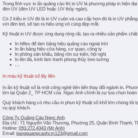
Trong lĩnh vực in ấn quảng cáo thì in UV là phương pháp in hiện đạ
đèn UV (đèn UV LED hoặc UV thủy ngân).
Có 2 kiểu in UV đó là in UV cuộn và cao cấp hơn đó là in UV phẳng.
với đèn led, sẽ tạo ra hiệu ứng vô cùng đẹp mắt.
Kỹ thuật in UV được ứng dụng rộng rãi, tạo ra nhiều sản phẩm chất
In hiflex để làm bảng hiệu quảng cáo ngoài trời
In ấn bảng hiệu cửa hàng, cơ quan, công ty
In phông sân khấu, băng rôn sự kiện, hội nghị
In lên đá, kính làm tranh phong thủy treo tường
…
In màu kỹ thuật số lấy liền
In ấn kỹ thuật số là một công nghệ tiên tiến thay đổi ngành in. P
lớn tại Quận 2_ TP HCM của Ngọc Anh chính là sự lựa chọn hoàn 
Quý khách hàng có nhu cầu
in phun kỹ thuật số khổ lớn chúng tôi
vụ quý khách.
Công Ty Quảng Cáo Ngọc Anh
Địa chỉ :
71 Nguyễn Văn Thương, Phường 25, Quận Bình Thạnh,
Hotline:
093.272.4343 (Mr Anh)
Email:
bangquangcaohcm123@gmail.com