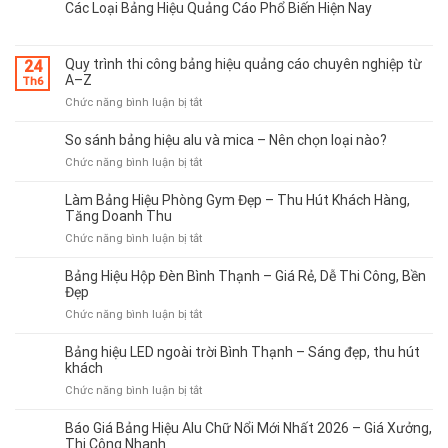
Các Loại Bảng Hiệu Quảng Cáo Phổ Biến Hiện Nay
Quy trình thi công bảng hiệu quảng cáo chuyên nghiệp từ
24
A–Z
Th6
ở
Chức năng bình luận bị tắt
Quy
trình
So sánh bảng hiệu alu và mica – Nên chọn loại nào?
thi
ở
Chức năng bình luận bị tắt
công
So
bảng
sánh
Làm Bảng Hiệu Phòng Gym Đẹp – Thu Hút Khách Hàng,
hiệu
bảng
Tăng Doanh Thu
quảng
hiệu
cáo
ở
Chức năng bình luận bị tắt
alu
chuyên
Làm
và
nghiệp
Bảng
Bảng Hiệu Hộp Đèn Bình Thạnh – Giá Rẻ, Dễ Thi Công, Bền
mica
từ
Hiệu
Đẹp
–
A–
Phòng
ở
Chức năng bình luận bị tắt
Nên
Z
Gym
Bảng
chọn
Đẹp
Hiệu
loại
Bảng hiệu LED ngoài trời Bình Thạnh – Sáng đẹp, thu hút
–
Hộp
nào?
khách
Thu
Đèn
ở
Chức năng bình luận bị tắt
Hút
Bình
Bảng
Khách
Thạnh
hiệu
Hàng,
Báo Giá Bảng Hiệu Alu Chữ Nổi Mới Nhất 2026 – Giá Xưởng,
–
LED
Tăng
Thi Công Nhanh