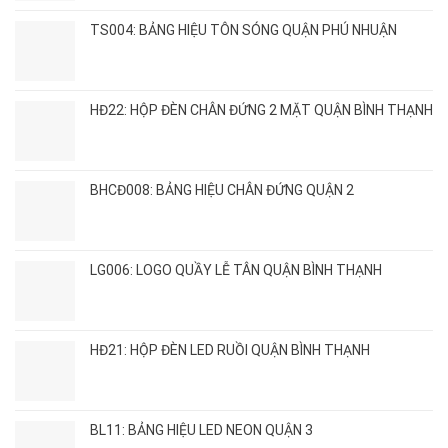
TS004: BẢNG HIỆU TÔN SÓNG QUẬN PHÚ NHUẬN
HĐ22: HỘP ĐÈN CHÂN ĐỨNG 2 MẶT QUẬN BÌNH THẠNH
BHCĐ008: BẢNG HIỆU CHÂN ĐỨNG QUẬN 2
LG006: LOGO QUẦY LỄ TÂN QUẬN BÌNH THẠNH
HĐ21: HỘP ĐÈN LED RUỒI QUẬN BÌNH THẠNH
BL11: BẢNG HIỆU LED NEON QUẬN 3