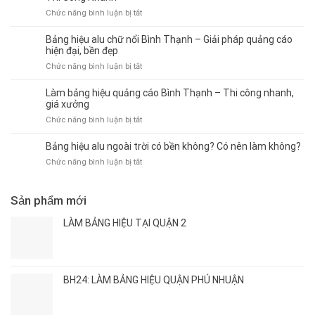
Giá
ngoài
Doanh
ở
Chức năng bình luận bị tắt
Rẻ,
trời
Thu
Báo
Dễ
Bình
Giá
Thi
Bảng hiệu alu chữ nổi Bình Thạnh – Giải pháp quảng cáo
Thạnh
Bảng
Công,
hiện đại, bền đẹp
–
Hiệu
Bền
ở
Chức năng bình luận bị tắt
Sáng
Alu
Đẹp
Bảng
đẹp,
Chữ
hiệu
thu
Làm bảng hiệu quảng cáo Bình Thạnh – Thi công nhanh,
Nổi
alu
hút
giá xưởng
Mới
chữ
khách
ở
Chức năng bình luận bị tắt
Nhất
nổi
Làm
2026
Bình
bảng
–
Bảng hiệu alu ngoài trời có bền không? Có nên làm không?
Thạnh
hiệu
Giá
–
ở
Chức năng bình luận bị tắt
quảng
Xưởng,
Giải
Bảng
cáo
Thi
pháp
hiệu
Bình
Công
quảng
alu
Sản phẩm mới
Thạnh
Nhanh
cáo
ngoài
–
hiện
trời
LÀM BẢNG HIỆU TẠI QUẬN 2
Thi
đại,
có
công
bền
bền
nhanh,
đẹp
không?
giá
Có
xưởng
BH24: LÀM BẢNG HIỆU QUẬN PHÚ NHUẬN
nên
làm
không?