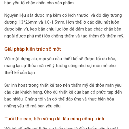
bảo yếu tố chắc chắn cho sản phẩm.
Nguyên liệu sắt được mạ kẽm có kích thước và độ dày tương
đương: 13*26mm và 1.0-1.5mm. Hơn thế, ở các đầu nút luôn
được bắn vít, keo bắn chịu lực lớn để đảm bảo chắc chắn bên
ngoài được phủ một lớp chống thấm và tạo thêm độ thẩm mỹ.
Giải pháp kiến trúc số một
Với mặt dựng alu, mọi yêu cầu thiết kế sẽ được tối ưu hóa,
mang lại sự thỏa mãn về ý tưởng cũng như sự mới mẻ cho
thiết kế của bạn.
Sự linh hoạt trong thiết kế tạo nên thẩm mỹ để thỏa mãn yêu
cầu của khách hàng. Cho dù thiết kế của bạn có phức tạp đến
bao nhiêu; Chúng tôi vẫn có thể đáp ứng và thực hiện hóa
những yếu tố mà bạn yêu cầu.
Tuổi thọ cao, bền vững dài lâu cùng công trình
Với hệ số giãn nở thấp, sự biến dạng là điều hiếm gặp ở mặt