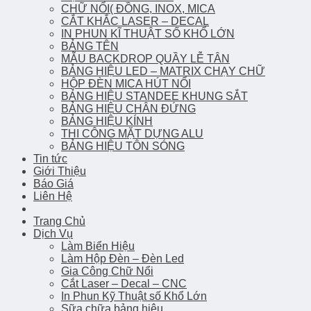
CHỮ NỔI( ĐỒNG, INOX, MICA
CẮT KHẮC LASER – DECAL
IN PHUN KĨ THUẬT SỐ KHỔ LỚN
BẢNG TÊN
MẪU BACKDROP QUẦY LỄ TÂN
BẢNG HIỆU LED – MATRIX CHẠY CHỮ
HỘP ĐÈN MICA HÚT NỔI
BẢNG HIỆU STANDEE KHUNG SẮT
BẢNG HIỆU CHÂN ĐỨNG
BẢNG HIỆU KÍNH
THI CÔNG MẶT DỰNG ALU
BẢNG HIỆU TÔN SÓNG
Tin tức
Giới Thiệu
Báo Giá
Liên Hệ
Trang Chủ
Dịch Vụ
Làm Biển Hiệu
Làm Hộp Đèn – Đèn Led
Gia Công Chữ Nổi
Cắt Laser – Decal – CNC
In Phun Kỹ Thuật số Khổ Lớn
Sữa chữa bảng hiệu