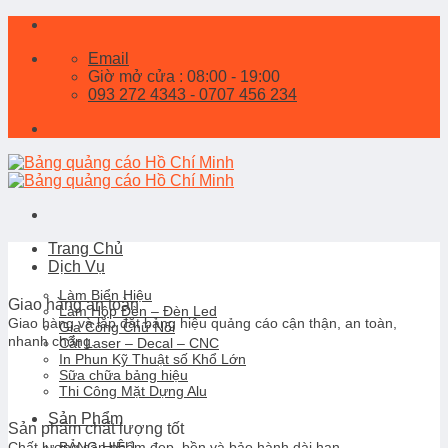
Skip
to
Email
content
Giờ mở cửa : 08:00 - 19:00
093 272 4343 - 0707 456 234
Trang Chủ
Dịch Vụ
Làm Biển Hiệu
Giao hàng an toàn
Làm Hộp Đèn – Đèn Led
Giao hàng và lắp đặt bảng hiệu quảng cáo cận thận, an toàn,
Gia Công Chữ Nổi
nhanh chống.
Cắt Laser – Decal – CNC
In Phun Kỹ Thuật số Khổ Lớn
Sữa chữa bảng hiệu
Thi Công Mặt Dựng Alu
Sản Phẩm
Sản phẩm chất lượng tốt
BẢNG HIỆU
Chất lượng sản phẩm đẹp, bền và bảo hành dài hạn