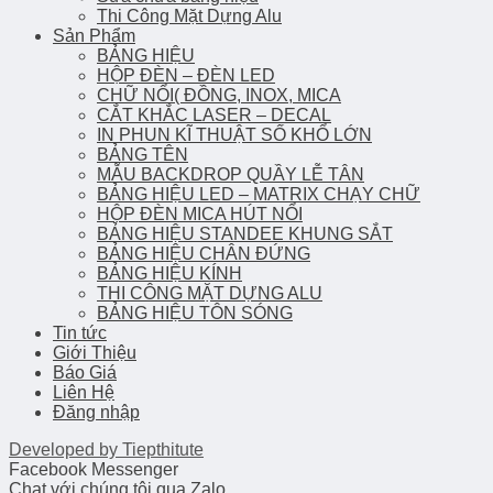
Thi Công Mặt Dựng Alu
Sản Phẩm
BẢNG HIỆU
HỘP ĐÈN – ĐÈN LED
CHỮ NỔI( ĐỒNG, INOX, MICA
CẮT KHẮC LASER – DECAL
IN PHUN KĨ THUẬT SỐ KHỔ LỚN
BẢNG TÊN
MẪU BACKDROP QUẦY LỄ TÂN
BẢNG HIỆU LED – MATRIX CHẠY CHỮ
HỘP ĐÈN MICA HÚT NỔI
BẢNG HIỆU STANDEE KHUNG SẮT
BẢNG HIỆU CHÂN ĐỨNG
BẢNG HIỆU KÍNH
THI CÔNG MẶT DỰNG ALU
BẢNG HIỆU TÔN SÓNG
Tin tức
Giới Thiệu
Báo Giá
Liên Hệ
Đăng nhập
Developed by
Tiepthitute
Facebook Messenger
Chat với chúng tôi qua Zalo