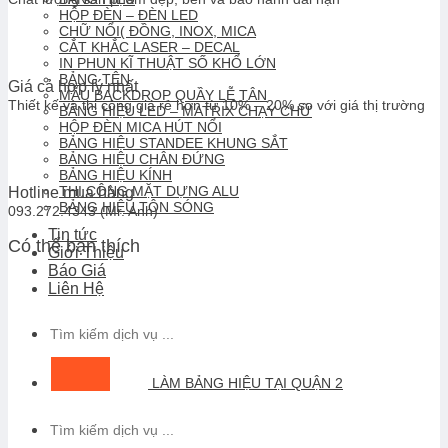
HỘP ĐÈN – ĐÈN LED
CHỮ NỔI( ĐỒNG, INOX, MICA
CẮT KHẮC LASER – DECAL
IN PHUN KĨ THUẬT SỐ KHỔ LỚN
BẢNG TÊN
Giá cả hợp lý nhất
MẪU BACKDROP QUẦY LỄ TÂN
Thiết kế và thi công giá rẻ hơn từ 10% – 20% so với giá thị trường
BẢNG HIỆU LED – MATRIX CHẠY CHỮ
HỘP ĐÈN MICA HÚT NỔI
BẢNG HIỆU STANDEE KHUNG SẮT
BẢNG HIỆU CHÂN ĐỨNG
BẢNG HIỆU KÍNH
THI CÔNG MẶT DỰNG ALU
Hotline mua hàng
BẢNG HIỆU TÔN SÓNG
093.272.4343 (Mr. Anh)
Tin tức
Có thể bạn thích
Giới Thiệu
Báo Giá
Liên Hệ
Tìm
kiếm:
LÀM BẢNG HIỆU TẠI QUẬN 2
Tìm
kiếm: