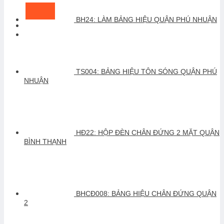
BH24: LÀM BẢNG HIỆU QUẬN PHÚ NHUẬN
TS004: BẢNG HIỆU TÔN SÓNG QUẬN PHÚ
NHUẬN
HĐ22: HỘP ĐÈN CHÂN ĐỨNG 2 MẶT QUẬN
BÌNH THẠNH
BHCĐ008: BẢNG HIỆU CHÂN ĐỨNG QUẬN
2