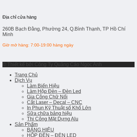
Địa chỉ cửa hàng
260B Bạch Đằng, Phường 24, Q.Bình Thạnh, TP Hồ Chí
Minh
Giờ mở hàng: 7:00-19:00 hàng ngày
© Thiết kế bởi Công Ty Quảng Cáo Ngọc Anh
Trang Chủ
Dịch Vụ
Làm Biển Hiệu
Làm Hộp Đèn – Đèn Led
Gia Công Chữ Nổi
Cắt Laser – Decal – CNC
In Phun Kỹ Thuật số Khổ Lớn
Sữa chữa bảng hiệu
Thi Công Mặt Dựng Alu
Sản Phẩm
BẢNG HIỆU
HỘP ĐÈN – ĐÈN LED