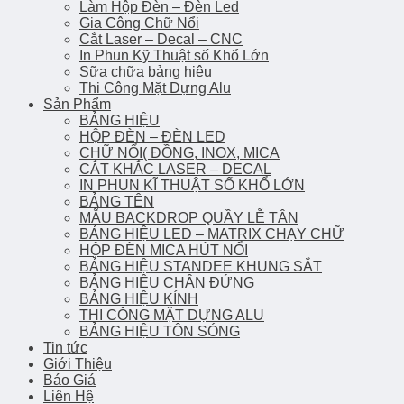
Làm Hộp Đèn – Đèn Led
Gia Công Chữ Nổi
Cắt Laser – Decal – CNC
In Phun Kỹ Thuật số Khổ Lớn
Sữa chữa bảng hiệu
Thi Công Mặt Dựng Alu
Sản Phẩm
BẢNG HIỆU
HỘP ĐÈN – ĐÈN LED
CHỮ NỔI( ĐỒNG, INOX, MICA
CẮT KHẮC LASER – DECAL
IN PHUN KĨ THUẬT SỐ KHỔ LỚN
BẢNG TÊN
MẪU BACKDROP QUẦY LỄ TÂN
BẢNG HIỆU LED – MATRIX CHẠY CHỮ
HỘP ĐÈN MICA HÚT NỔI
BẢNG HIỆU STANDEE KHUNG SẮT
BẢNG HIỆU CHÂN ĐỨNG
BẢNG HIỆU KÍNH
THI CÔNG MẶT DỰNG ALU
BẢNG HIỆU TÔN SÓNG
Tin tức
Giới Thiệu
Báo Giá
Liên Hệ