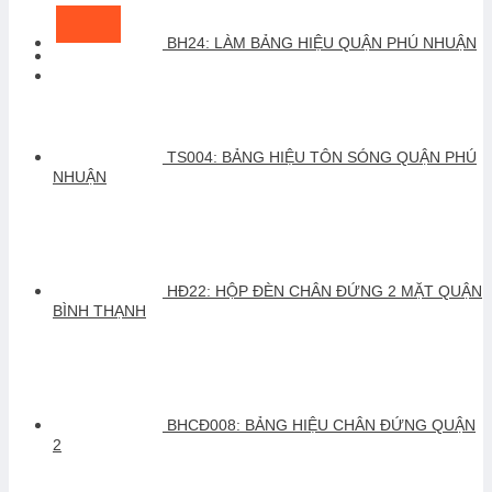
BH24: LÀM BẢNG HIỆU QUẬN PHÚ NHUẬN
TS004: BẢNG HIỆU TÔN SÓNG QUẬN PHÚ
NHUẬN
HĐ22: HỘP ĐÈN CHÂN ĐỨNG 2 MẶT QUẬN
BÌNH THẠNH
BHCĐ008: BẢNG HIỆU CHÂN ĐỨNG QUẬN
2