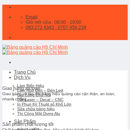
Skip
to
Email
content
Giờ mở cửa : 08:00 - 19:00
093 272 4343 - 0707 456 234
Trang Chủ
Dịch Vụ
Làm Biển Hiệu
Giao hàng an toàn
Làm Hộp Đèn – Đèn Led
Giao hàng và lắp đặt bảng hiệu quảng cáo cận thận, an toàn,
Gia Công Chữ Nổi
nhanh chống.
Cắt Laser – Decal – CNC
In Phun Kỹ Thuật số Khổ Lớn
Sữa chữa bảng hiệu
Thi Công Mặt Dựng Alu
Sản Phẩm
Sản phẩm chất lượng tốt
BẢNG HIỆU
Chất lượng sản phẩm đẹp, bền và bảo hành dài hạn