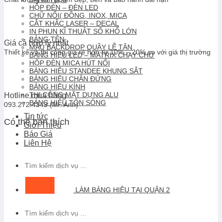
HỘP ĐÈN – ĐÈN LED
CHỮ NỔI( ĐỒNG, INOX, MICA
CẮT KHẮC LASER – DECAL
IN PHUN KĨ THUẬT SỐ KHỔ LỚN
BẢNG TÊN
Giá cả hợp lý nhất
MẪU BACKDROP QUẦY LỄ TÂN
Thiết kế và thi công giá rẻ hơn từ 10% – 20% so với giá thị trường
BẢNG HIỆU LED – MATRIX CHẠY CHỮ
HỘP ĐÈN MICA HÚT NỔI
BẢNG HIỆU STANDEE KHUNG SẮT
BẢNG HIỆU CHÂN ĐỨNG
BẢNG HIỆU KÍNH
THI CÔNG MẶT DỰNG ALU
Hotline mua hàng
BẢNG HIỆU TÔN SÓNG
093.272.4343 (Mr. Anh)
Tin tức
Có thể bạn thích
Giới Thiệu
Báo Giá
Liên Hệ
Tìm
kiếm:
LÀM BẢNG HIỆU TẠI QUẬN 2
Tìm
kiếm: