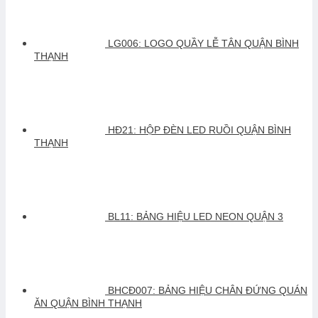
LG006: LOGO QUẦY LỄ TÂN QUẬN BÌNH
THẠNH
HĐ21: HỘP ĐÈN LED RUỒI QUẬN BÌNH
THẠNH
BL11: BẢNG HIỆU LED NEON QUẬN 3
BHCĐ007: BẢNG HIỆU CHÂN ĐỨNG QUÁN
ĂN QUẬN BÌNH THẠNH