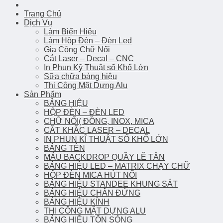
Trang Chủ
Dịch Vụ
Làm Biển Hiệu
Làm Hộp Đèn – Đèn Led
Gia Công Chữ Nổi
Cắt Laser – Decal – CNC
In Phun Kỹ Thuật số Khổ Lớn
Sữa chữa bảng hiệu
Thi Công Mặt Dựng Alu
Sản Phẩm
BẢNG HIỆU
HỘP ĐÈN – ĐÈN LED
CHỮ NỔI( ĐỒNG, INOX, MICA
CẮT KHẮC LASER – DECAL
IN PHUN KĨ THUẬT SỐ KHỔ LỚN
BẢNG TÊN
MẪU BACKDROP QUẦY LỄ TÂN
BẢNG HIỆU LED – MATRIX CHẠY CHỮ
HỘP ĐÈN MICA HÚT NỔI
BẢNG HIỆU STANDEE KHUNG SẮT
BẢNG HIỆU CHÂN ĐỨNG
BẢNG HIỆU KÍNH
THI CÔNG MẶT DỰNG ALU
BẢNG HIỆU TÔN SÓNG