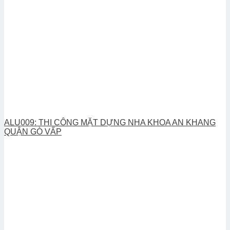
ALU009: THI CÔNG MẶT DỰNG NHA KHOA AN KHANG
QUẬN GÒ VẤP